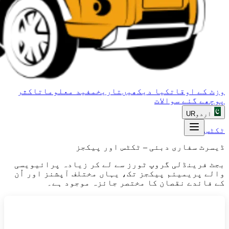
وزٹ کے اوقات
کیا دیکھیں
تاریخ
مفید معلومات
اکثر
پوچھے گئے سوالات
اردو
UR
ٹکٹس
ڈیسرٹ سفاری دبئی – ٹکٹس اور پیکجز
بجٹ فرینڈلی گروپ ٹورز سے لے کر زیادہ پرائیویسی
والے پریمیئم پیکجز تک، یہاں مختلف آپشنز اور اُن
کے فائدے نقصان کا مختصر جائزہ موجود ہے۔