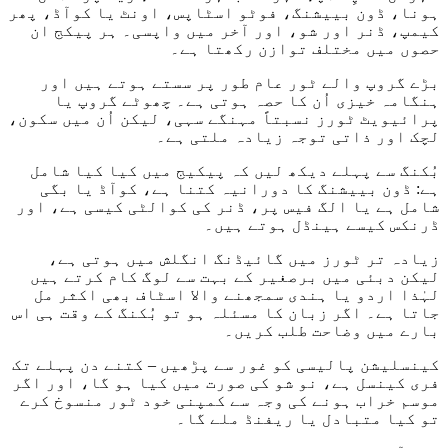
ہونا، ڈون بییشنگ، فوٹو اسٹاپس، اونٹ یا کوآڈ، پھر
کیمپ، ڈنر اور شو، اور آخر میں واپسی۔ ہر پیکج ان
حصوں میں مختلف توازن رکھتا ہے۔
بڑے گروپ والے ٹور عام طور پر سستے ہوتے ہیں اور
ہنگامہ خیزی اُن کا حصہ ہوتی ہے۔ چھوٹے گروپ یا
پرائیویٹ ٹورز نسبتاً مہنگے سہی، لیکن اُن میں سکون،
لچک اور ذاتی توجہ زیادہ ملتی ہے۔
بُکنگ سے پہلے دیکھ لیں کہ پیکیج میں کیا کیا شامل
ہے: ڈون بییشنگ کا دورانیہ کتنا ہے، کوآڈ یا بگی
شامل ہے یا الگ فیس پر، ڈنر کی کوالٹی کیسی ہے، اور
ڈرنکس کیسے ہینڈل ہوتے ہیں۔
زیادہ تر ٹورز میں گائیڈنگ انگلش میں ہوتی ہے،
لیکن دبئی میں برصغیر کے بہت سے لوگ کام کرتے ہیں
لہٰذا اردو یا ہندی سمجھنے والا اسٹاف بھی اکثر مل
جاتا ہے۔ اگر زبان کا مسئلہ ہو تو بُکنگ کے وقت ہی اس
بارے میں وضاحت طلب کریں۔
کینسلیشن پالیسی کو غور سے پڑھیں – کتنے دن پہلے تک
فری کینسل ہے، نو شو کی صورت میں کیا ہو گا، اور اگر
موسم خراب ہونے کی وجہ سے کمپنی خود ٹور منسوخ کرے
تو کیا متبادل یا ریفنڈ ملے گا۔