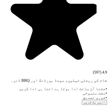
)
597
(
4.9
شام کی ریتلی ٹیلیں، سینڈ بورڈنگ اور BBQ ڈنر۔
•
جتنا آن سائٹ ادا ہوتا ہے اتنا ہی ادا کریں
•
مفت منسوخی
•
فوری تصدیق
ابھی بک کریں