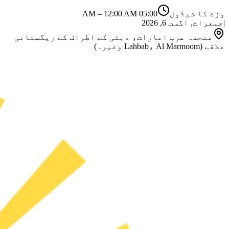
وزٹ کا شیڈول
05:00 AM
12:00 AM
–
|
جمعرات, اگست 6, 2026
متحدہ عرب امارات، دبئی کے اطراف کے ریگستانی
علاقے (Lahbab، Al Marmoom وغیرہ)