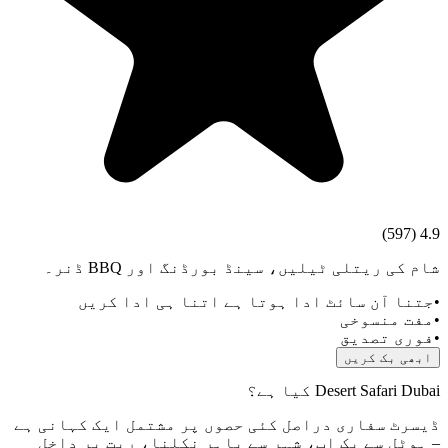
)
597
(
4.9
شام کی ریتلی ٹیلیں، سینڈ بورڈنگ اور BBQ ڈنر۔
•
جتنا آن سائٹ ادا ہوتا ہے اتنا ہی ادا کریں
•
مفت منسوخی
•
فوری تصدیق
ابھی بک کریں
Desert Safari Dubai کیا ہے؟
ڈیسرٹ سفاری دراصل کئی حصوں پر مشتمل ایک کہانی ہے
– ہوٹل سے پِک اپ، شہر سے باہر نکلنا، ریت پر داخل