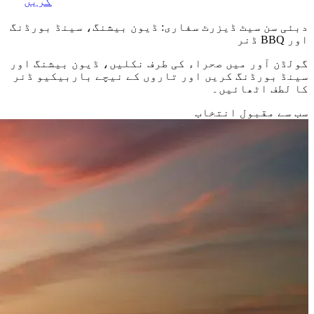
کریں
دبئی سن سیٹ ڈیزرٹ سفاری: ڈيون بیشنگ، سینڈ بورڈنگ
اور BBQ ڈنر
گولڈن آور میں صحراء کی طرف نکلیں، ڈيون بیشنگ اور
سینڈ بورڈنگ کریں اور تاروں کے نیچے باربیکیو ڈنر
کا لطف اٹھائیں۔
سب سے مقبول انتخاب