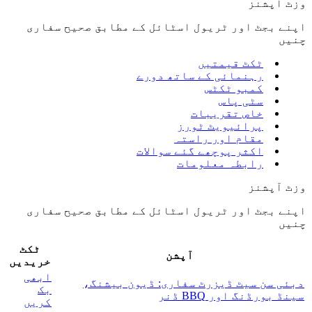
وزٹ آپشنز
اپنے بجٹ اور ٹریول اسٹائل کے مطابق صحیح سفاری
چنیں
ٹکٹ قیمتیں
رہنمائی کے ساتھ دورے
کمبو ٹکٹس
سٹی پاس
خاص تقریبات
پرائیویٹ ٹورز
مقام اور راستہ
اکثر پوچھے گئے سوالات
رابطہ معلومات
وزٹ آپشنز
اپنے بجٹ اور ٹریول اسٹائل کے مطابق صحیح سفاری
چنیں
ٹکٹ
آپشن
خریدیں
ابھی
دبئی سن سیٹ ڈیزرٹ سفاری: ڈيون بیشنگ،
بک
سینڈ بورڈنگ اور BBQ ڈنر
کریں