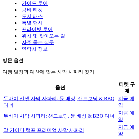
가이드 투어
콤비 티켓
도시 패스
특별 행사
프라이빗 투어
위치 및 찾아오는 길
자주 묻는 질문
연락처 정보
방문 옵션
여행 일정과 예산에 맞는 사막 사파리 찾기
티켓 구
옵션
매
두바이 선셋 사막 사파리: 듄 배싱, 샌드보딩 & BBQ
지금 예
디너
약
지금 예
두바이 사막 사파리: 샌드보딩, 듄 배싱 & BBQ 디너
약
지금 예
알 카이마 캠프 프리미엄 사막 사파리
약