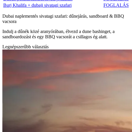
Burj Khalifa + dubaji sivatagi szafari
FOGLALÁS
Dubai naplementés sivatagi szafari: dűnejárás, sandboard & BBQ
vacsora
Indulj a dűnék közé aranyórában, élvezd a dune bashinget, a
sandboardozást és egy BBQ vacsorát a csillagos ég alatt.
Legnépszerűbb választás