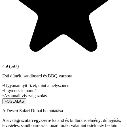
4.9
(
597
)
Esti dűnék, sandboard és BBQ vacsora.
•
Ugyanannyit fizet, mint a helyszínen
•
Ingyenes lemondás
•
Azonnali visszaigazolás
FOGLALÁS
A Desert Safari Dubai bemutatása
A sivatagi szafari egyszerre kaland és kulturális élmény: dűnejárás,
tevegelés, sandboardozás, quad túrák, valamint esték egy beduin