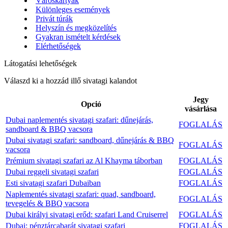
Városkártyák
Különleges események
Privát túrák
Helyszín és megközelítés
Gyakran ismételt kérdések
Elérhetőségek
Látogatási lehetőségek
Válaszd ki a hozzád illő sivatagi kalandot
Jegy
Opció
vásárlása
Dubai naplementés sivatagi szafari: dűnejárás,
FOGLALÁS
sandboard & BBQ vacsora
Dubai sivatagi szafari: sandboard, dűnejárás & BBQ
FOGLALÁS
vacsora
Prémium sivatagi szafari az Al Khayma táborban
FOGLALÁS
Dubai reggeli sivatagi szafari
FOGLALÁS
Esti sivatagi szafari Dubaiban
FOGLALÁS
Naplementés sivatagi szafari: quad, sandboard,
FOGLALÁS
tevegelés & BBQ vacsora
Dubai királyi sivatagi erőd: szafari Land Cruiserrel
FOGLALÁS
Dubai: pénztárcabarát sivatagi szafari
FOGLALÁS