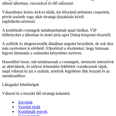
stílusú táborban, vacsorával és élő műsorral.
Választhatsz közös 4x4‑es túrák, kis létszámú prémium csoportok,
privát szafarik vagy akár sivatagi éjszakázás közül
napfelkelte‑nézéssel.
A kombinált csomagok tartalmazhatnak quad túrákat, VIP
ülőhelyeket a táborban és hotel pick‑upot Dubaj központi részeiről.
A sofőrök és idegenvezetők általában angolul beszélnek, de sok túra
más nyelveken is elérhető. Ellenőrizd a részleteket, hogy biztosan
legyen útmutatás a számodra kényelmes nyelven.
Hasonlítsd össze, mit tartalmaznak a csomagok, mennyire intenzívek
az aktivitások, és milyen lemondási feltételek vonatkoznak rájuk,
majd válaszd ki azt a szafarit, amelyik legjobban illik hozzád és az
utastársaidhoz.
Látogatási lehetőségek
Válaszd ki a hozzád illő sivatagi kalandot
Jegyárak
Vezetett túrák
Kombinált jegyek