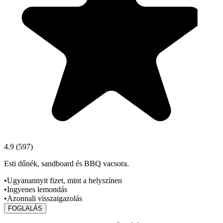
4.9
(
597
)
Esti dűnék, sandboard és BBQ vacsora.
•
Ugyanannyit fizet, mint a helyszínen
•
Ingyenes lemondás
•
Azonnali visszaigazolás
FOGLALÁS