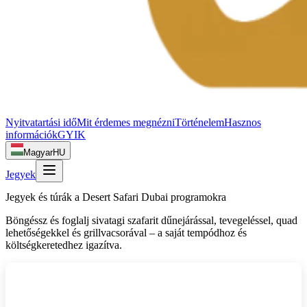
Nyitvatartási idő
Mit érdemes megnézni
Történelem
Hasznos
információk
GYIK
Magyar
HU
Jegyek
Jegyek és túrák a Desert Safari Dubai programokra
Böngéssz és foglalj sivatagi szafarit dűnejárással, tevegeléssel, quad
lehetőségekkel és grillvacsorával – a saját tempódhoz és
költségkeretedhez igazítva.