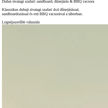
Dubai sivatagi szafari: sandboard, dűnejárás & BBQ vacsora
Klasszikus dubaji sivatagi szafari 4x4 dűnejárással,
sandboardozással és esti BBQ vacsorával a táborban.
Legnépszerűbb választás