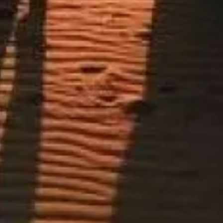
使用您的门票免排队入场
探索我们精选的门票选项，享受优先入场和专业讲解，让行程
更轻松。
预订门票
迪拜沙漠冲沙与猎游
独立撰写的中文沙漠猎游指南，帮助你在了解安全、文化与细
节的前提下，自信地走进迪拜的沙海。
©
2026
本网站仅提供旅游信息与体验分享，不隶属于任何官