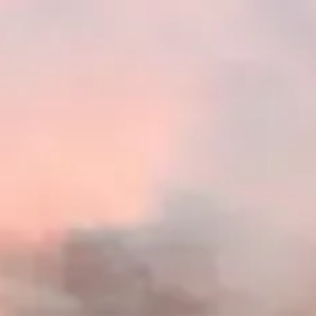
开放时间
05:00 AM
–
12:00 AM
|
星期五, 八月 7, 2026
阿联酋迪拜周边沙漠地区（Lahbab、Al Marmoom 等沙丘
地带），迪拜，阿拉伯联合酋长国