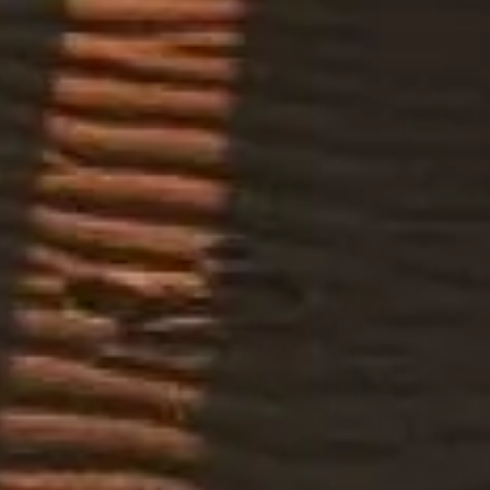
方机构或旅行社，也不代表任何运营方立场。
本网站 desert-safari.ae 是一个独立的信息平台，专注于 迪拜沙
漠冲沙与猎游。
所有注册商标均归其各自所有者所有。有关门票的咨询，请直
接联系票务供应商。
联系我们
快速链接
选择门票
开放时间
看什么
常见问题
法律
法律声明
关于我们
隐私政策
Cookie 政策
网站地图
由一位与您一样热爱旅行和历史的人，怀着 ❤️ 为全球旅行者