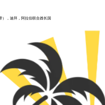
沙丘地带），迪拜，阿拉伯联合酋长国