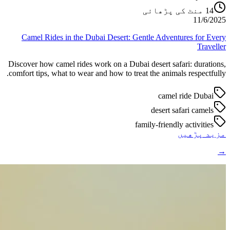
منٹ کی پڑھائی
14
11/6/2025
Camel Rides in the Dubai Desert: Gentle Adventures for Every
Traveller
Discover how camel rides work on a Dubai desert safari: durations,
comfort tips, what to wear and how to treat the animals respectfully.
camel ride Dubai
desert safari camels
family-friendly activities
مزید پڑھیں
→