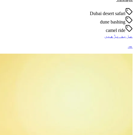
moment.
Dubai desert safari
dune bashing
camel ride
مزید پڑھیں
→