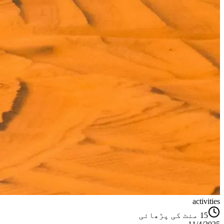
activities
منٹ کی پڑھائی
15