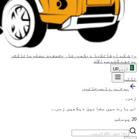
وزٹ کے اوقات
کیا دیکھیں
تاریخ
مفید معلومات
اکثر
پوچھے گئے سوالات
UR
اردو
ٹکٹس
ہوم پر واپس جائیں
زمرہ
.
زمرہ
اس بارے میں مضامین دیکھیں
پوسٹس
20