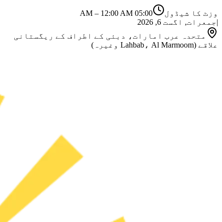
–
12:00 AM
05:00 AM
وزٹ کا شیڈول
جمعرات, اگست 6, 2026
|
متحدہ عرب امارات، دبئی کے اطراف کے ریگستانی
علاقے (Lahbab، Al Marmoom وغیرہ)