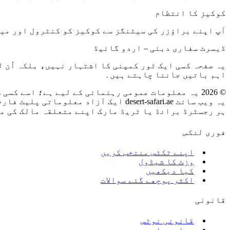
کوکیز کا انتظام
آپ اپنے براؤزر کی سیٹنگز سے کوکیز کو کنٹرول اور مین
ڈیسرٹ سفاری دبئی – اردو گائیڈ
یہ صفحہ کسی ایک ٹور کمپنی کا اشتہار نہیں، بلکہ اُن 
اہم باتیں جاننا چاہتے ہیں۔
©
2026
یہ معلومات عمومی رہنمائی کے لیے ہے؛ اسے کسی 
یہ ویب سائٹ desert-safari.ae ایک آزاد معلوماتی پلیٹ فارم ہے جو ڈیسرٹ سفاری دبئی کے لیے وقف ہے۔
ہر رجسٹرڈ برانڈ یا ٹریڈ مارک اپنے متعلقہ مالک کی مل
فوری لنکس
اپنے ٹکٹس منتخب کریں
وزٹ کا شیڈول
کیا دیکھیں
اکثر پوچھے گئے سوالات
قانونی
قانونی نوٹس
ہمارے بارے میں