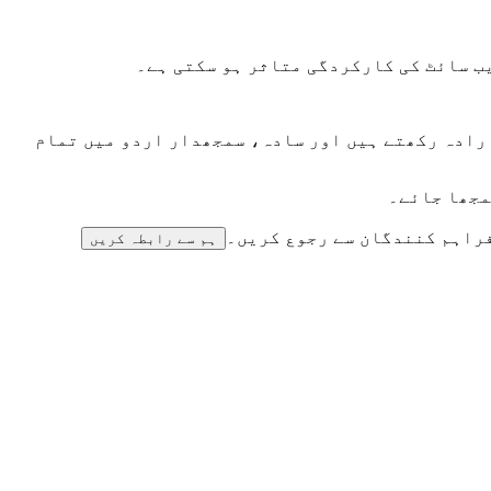
ب سائٹ کی کارکردگی متاثر ہو سکتی ہے۔
ارادہ رکھتے ہیں اور سادہ، سمجھدار اردو میں تمام
مجھا جائے۔
فراہم کنندگان سے رجوع کریں۔
ہم سے رابطہ کریں