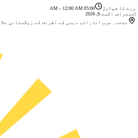
وزٹ کا شیڈول
05:00 AM
12:00 AM
–
|
جمعرات, اگست 6, 2026
متحدہ عرب امارات، دبئی کے اطراف کے ریگستانی علاقے (Lahbab، Al Marmoom وغ