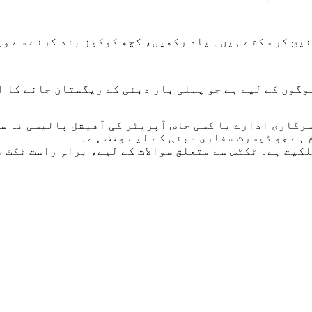
یج کر سکتے ہیں۔ یاد رکھیں، کچھ کوکیز بند کرنے سے وی
لوگوں کے لیے ہے جو پہلی بار دبئی کے ریگستان جانے کا 
سرکاری ادارے یا کسی خاص آپریٹر کی آفیشل پالیسی نہ س
کیت ہے۔ ٹکٹس سے متعلق سوالات کے لیے، براہِ راست ٹکٹ 