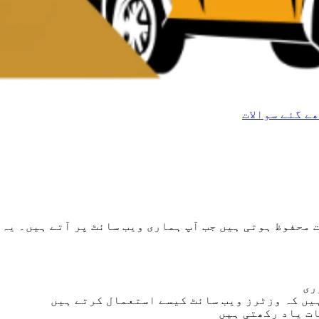
ے گئے سوالات
ت محفوظ ہوتی ہیں جب آپ ہماری ویب سائٹ پر آتے ہیں۔ یہ
ری
یں کہ وزٹرز ویب سائٹ کیسے استعمال کرتے ہیں
ت یاد رکھتی ہیں