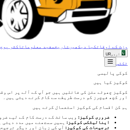
وزٹ کے اوقات
کیا دیکھیں
تاریخ
مفید معلومات
اکثر پوچھ
اردو
UR
ٹکٹس
کوکی پالیسی
کوکیز کیا ہیں
کوکیز چھوٹے متن کی فائلیں ہیں جو آپ کے آلے پر اس وق
اور کچھ فیچرز کو درست طریقے سے کام کرنے دیتی ہیں۔
ہم کن اقسام کی کوکیز استعمال کرتے ہیں
ضروری کوکیز
:
ویب سائٹ کے درست کام کے لیے ضرو
اینالیٹکس کوکیز
:
ہمیں سمجھنے میں مدد دیتی ہ
ترجیحات کی کوکیز
:
آپ کی زبان اور دیگر ترجیحا