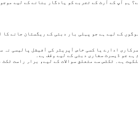
؟ ہم آپ کے آرٹ کے تجربے کو یادگار بنانے کے لیے موجو
لوگوں کے لیے ہے جو پہلی بار دبئی کے ریگستان جانے کا 
سرکاری ادارے یا کسی خاص آپریٹر کی آفیشل پالیسی نہ س
کیت ہے۔ ٹکٹس سے متعلق سوالات کے لیے، براہِ راست ٹکٹ 