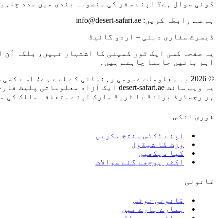
کوئی سوال ہے؟ اپنے سفر کی منصوبہ بندی میں مدد چاہیے
ہم سے رابطہ کریں:
info@desert-safari.ae
ڈیسرٹ سفاری دبئی – اردو گائیڈ
یہ صفحہ کسی ایک ٹور کمپنی کا اشتہار نہیں، بلکہ اُن 
اہم باتیں جاننا چاہتے ہیں۔
©
2026
یہ معلومات عمومی رہنمائی کے لیے ہے؛ اسے کسی 
یہ ویب سائٹ desert-safari.ae ایک آزاد معلوماتی پلیٹ فارم ہے جو ڈیسرٹ سفاری دبئی کے لیے وقف ہے۔
ہر رجسٹرڈ برانڈ یا ٹریڈ مارک اپنے متعلقہ مالک کی مل
فوری لنکس
اپنے ٹکٹس منتخب کریں
وزٹ کا شیڈول
کیا دیکھیں
اکثر پوچھے گئے سوالات
قانونی
قانونی نوٹس
ہمارے بارے میں
پرائیویسی پالیسی