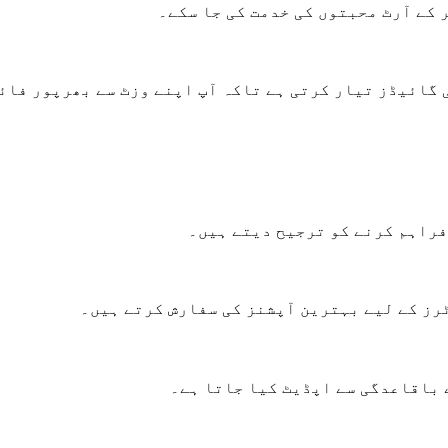
 گائیڈز تیار کرتی ہے تاکہ آپ اپنے وزٹ سے بھرپور فا
فراہم کرنے کو ترجیح دیتے ہیں۔
رز کے لیے بہترین آپشنز کی سفارش کرتے ہیں۔
 باقاعدگی سے اپڈیٹ کیا جاتا ہے۔