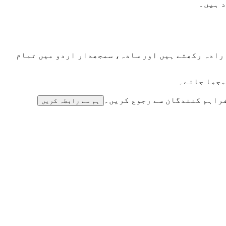
د ہیں۔
ارادہ رکھتے ہیں اور سادہ، سمجھدار اردو میں تمام
مجھا جائے۔
فراہم کنندگان سے رجوع کریں۔
ہم سے رابطہ کریں