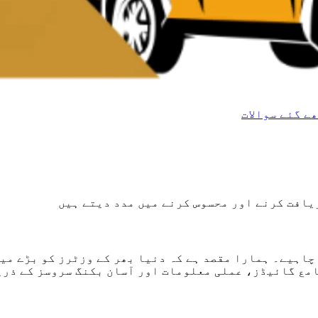
ے گئے سوالات
یافت کرنے اور محسوس کرنے میں مدد دیتے ہیں
 چاہیے۔ ہمارا مقصد ہے کہ دنیا بھر کے وزٹرز کو بڑے م
مع گائیڈز، عملی معلومات اور آسان بکنگ سروسز کے ذری