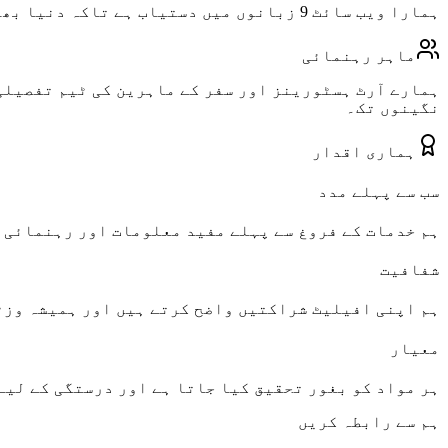
ہمارا ویب سائٹ 9 زبانوں میں دستیاب ہے تاکہ دنیا بھر کے آرٹ محبتوں کی خدمت کی جا سکے۔
ماہر رہنمائی
ہمارے آرٹ ہسٹورینز اور سفر کے ماہرین کی ٹیم تفصیلی
نگینوں تک۔
ہماری اقدار
سب سے پہلے مدد
ہم خدمات کے فروغ سے پہلے مفید معلومات اور رہنمائی 
شفافیت
ہم اپنی افیلیٹ شراکتیں واضح کرتے ہیں اور ہمیشہ وزٹ
معیار
ہر مواد کو بغور تحقیق کیا جاتا ہے اور درستگی کے لیے
ہم سے رابطہ کریں