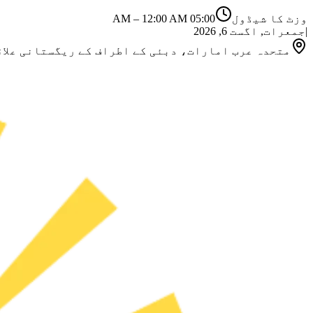
وزٹ کا شیڈول
05:00 AM
12:00 AM
–
|
جمعرات, اگست 6, 2026
متحدہ عرب امارات، دبئی کے اطراف کے ریگستانی علاقے (Lahbab، Al Marmoom وغ