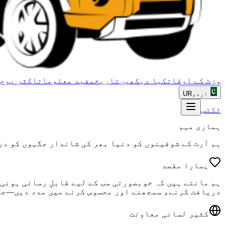
وزٹ کے اوقات
کیا دیکھیں
تاریخ
مفید معلومات
اکثر پوچھ
اردو
UR
ٹکٹس
ہماری مہم
ہم آرٹ کے شوقینوں کو دنیا بھر کی شاندار جگہوں کو در
ہمارا مقصد
ہم مانتے ہیں کہ خوبصورتی سب کے لیے قابلِ رسائی ہونی
دریافت کرنے، سمجھنے اور محسوس کرنے میں مدد دیں—جا
کثیر لسانی معاونت