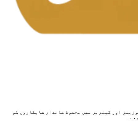
یوزیمز اور گیلریز میں محفوظ شاندار شاہکاروں کو
عے۔