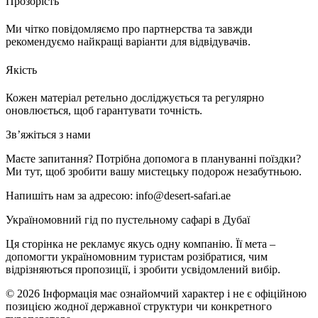
Прозорість
Ми чітко повідомляємо про партнерства та завжди
рекомендуємо найкращі варіанти для відвідувачів.
Якість
Кожен матеріал ретельно досліджується та регулярно
оновлюється, щоб гарантувати точність.
Зв’яжіться з нами
Маєте запитання? Потрібна допомога в плануванні поїздки?
Ми тут, щоб зробити вашу мистецьку подорож незабутньою.
Напишіть нам за адресою:
info@desert-safari.ae
Україномовний гід по пустельному сафарі в Дубаї
Ця сторінка не рекламує якусь одну компанію. Її мета –
допомогти україномовним туристам розібратися, чим
відрізняються пропозиції, і зробити усвідомлений вибір.
©
2026
Інформація має ознайомчий характер і не є офіційною
позицією жодної державної структури чи конкретного