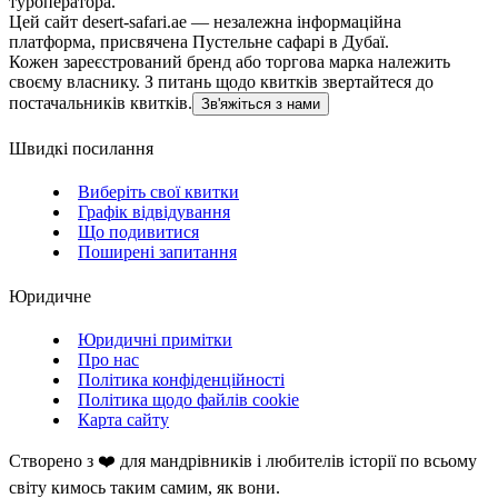
туроператора.
Цей сайт desert-safari.ae — незалежна інформаційна
платформа, присвячена Пустельне сафарі в Дубаї.
Кожен зареєстрований бренд або торгова марка належить
своєму власнику. З питань щодо квитків звертайтеся до
постачальників квитків.
Зв'яжіться з нами
Швидкі посилання
Виберіть свої квитки
Графік відвідування
Що подивитися
Поширені запитання
Юридичне
Юридичні примітки
Про нас
Політика конфіденційності
Політика щодо файлів cookie
Карта сайту
Створено з ❤️ для мандрівників і любителів історії по всьому
світу кимось таким самим, як вони.