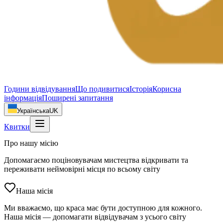
Години відвідування
Що подивитися
Історія
Корисна
інформація
Поширені запитання
Українська
UK
Квитки
Про нашу місію
Допомагаємо поціновувачам мистецтва відкривати та
переживати неймовірні місця по всьому світу
Наша місія
Ми вважаємо, що краса має бути доступною для кожного.
Наша місія — допомагати відвідувачам з усього світу