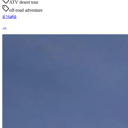
ATV desert tour
off-road adventure
อ่านต่อ
→