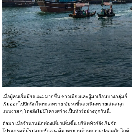
เมื่อผู้คนเริ่มมีรถ 4x4 มากขึ้น ชาวเมืองและผู้มาเยือนบางกลุ่มก็
เริ่มออกไปปิกนิกในทะเลทราย ขับรถขึ้นลงเนินทรายเล่นสนุก
แบบง่าย ๆ โดยยังไม่มีโครงสร้างเป็นทัวร์อย่างทุกวันนี้.
ต่อมา เมื่อจำนวนนักท่องเที่ยวเพิ่มขึ้น บริษัททัวร์จึงเริ่มจัด
โปรแกรมที่มีรูปแบบชัดเจน มีมาตรฐานด้านความปลอดภัย ไกด์