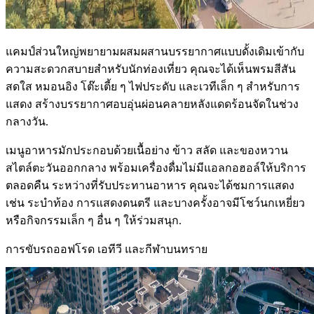
แคมป์ส่วนใหญ่พยายามผสมผสานบรรยากาศแบบดั้งเดิมเข้ากับ
ความสะดวกสบายสำหรับนักท่องเที่ยว คุณจะได้เห็นพรมสีสัน
สดใส หมอนอิง โต๊ะเตี้ย ๆ ไฟประดับ และเวทีเล็ก ๆ สำหรับการ
แสดง สร้างบรรยากาศอบอุ่นผ่อนคลายหลังแดดร้อนจัดในช่วง
กลางวัน.
เมนูอาหารมักประกอบด้วยเนื้อย่าง ข้าว สลัด และของหวาน
สไตล์ตะวันออกกลาง พร้อมเครื่องดื่มไม่มีแอลกอฮอล์ให้บริการ
ตลอดคืน ระหว่างที่รับประทานอาหาร คุณจะได้ชมการแสดง
เช่น ระบำท้อง การแสดงดนตรี และบางครั้งอาจมีโชว์นกเหยี่ยว
หรือกิจกรรมเล็ก ๆ อื่น ๆ ให้ร่วมสนุก.
การขับรถออฟโรด เอทีวี และกีฬาบนทราย