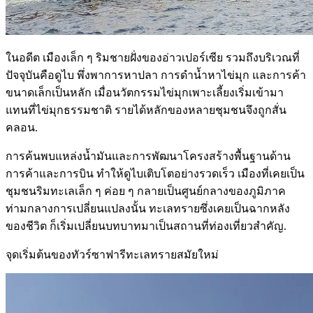
ในอดีต เมืองเล็ก ๆ ริมชายฝั่งของอ่าวเปอร์เซีย รวมถึงบริเวณที่
ปัจจุบันคือดูไบ พึ่งพาการหาปลา การดำน้ำหาไข่มุก และการค้า
ขนาดเล็กเป็นหลัก เมื่อนวัตกรรมไข่มุกเพาะเลี้ยงเริ่มเข้ามา
แทนที่ไข่มุกธรรมชาติ รายได้หลักของหลายชุมชนจึงถูกสั่น
คลอน.
การค้นพบแหล่งน้ำมันและการพัฒนาโครงสร้างพื้นฐานด้าน
การค้าและการบิน ทำให้ดูไบเติบโตอย่างรวดเร็ว เมืองที่เคยเป็น
ชุมชนริมทะเลเล็ก ๆ ค่อย ๆ กลายเป็นศูนย์กลางของภูมิภาค
ท่ามกลางการเปลี่ยนแปลงนั้น ทะเลทรายซึ่งเคยเป็นฉากหลัง
ของชีวิต ก็เริ่มเปลี่ยนบทบาทมาเป็นสถานที่ท่องเที่ยวสำคัญ.
จุดเริ่มต้นของทัวร์ซาฟารีทะเลทรายสมัยใหม่