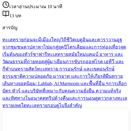
เวลาอ่านประมาณ 10 นาที
13 บท
สารบัญ
ทะเลทรายก่อนจะมีเมืองใหญ่
วิถีชีวิตเบดูอินและคาราวานอูฐ
จากชุมชนหาปลาหาไข่มุกสู่ยุคปิโตรเลียมและการท่องเที่ยว
จุด
เริ่มต้นของทัวร์ซาฟารีทะเลทรายสมัยใหม่
แคมป์ อาหาร และ
วัฒนธรรมที่ถ่ายทอดสู่ผู้มาเยือน
การขับรถออฟโรด เอทีวี และ
กีฬาบนทราย
สัตว์ทะเลทราย การอนุรักษ์ และเขตอนุรักษ์
ธรรมชาติ
ความปลอดภัย มารยาท และการให้เกียรติผืนทราย
เส้นทางยอดนิยม: Lahbab, Al Marmoom และพื้นที่อื่น ๆ
การเลือก
บัตร ทัวร์ และบริษัทที่เหมาะกับคุณ
ความยั่งยืน ความแท้จริง
และทิศทางในอนาคต
ทริปค้างคืนและการนอนดูดาวกลางทะเล
ทราย
เหตุใดทะเลทรายรอบดูไบจึงสำคัญ