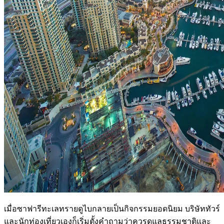
เมื่อซาฟารีทะเลทรายดูไบกลายเป็นกิจกรรมยอดนิยม บริษัททัวร์
และนักท่องเที่ยวเองก็เริ่มตั้งคำถามว่าควรดูแลธรรมชาติและ