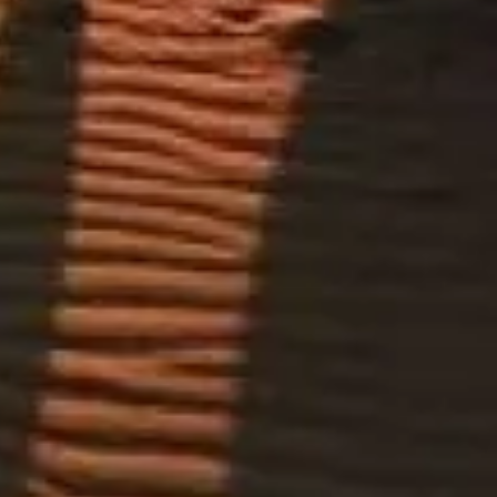
จองตั๋ว
ทัวร์ซาฟารีทะเลทรายดูไบ
เว็บไซต์คู่มืออิสระที่รวบรวมข้อมูลเกี่ยวกับทัวร์ทะเลทรายรอ
บดูไบ – ตั้งแต่การตะลุยเนินทราย ขี่อูฐ เอทีวี แคมป์เบดูอิน ไป
จนถึงคำแนะนำง่าย ๆ สำหรับการเดินทางให้ปลอดภัยและสนุก.
©
2026
เว็บไซต์นี้เป็นเพียงคู่มือข้อมูล ไม่ได้เป็นตัวแทนอย่างเป็น
ทางการของผู้จัดทัวร์หรือหน่วยงานใด ๆ.
เว็บไซต์ desert-safari.ae เป็นแพลตฟอร์มข้อมูลอิสระที่อุทิศให้กับ
ทัวร์ซาฟารีทะเลทรายดูไบ.
เครื่องหมายการค้าและแบรนด์ที่ปรากฏทั้งหมดเป็นทรัพย์สิน
ของเจ้าของที่เกี่ยวข้อง หากมีคำถามเกี่ยวกับตั๋ว โปรดติดต่อผู้ให้
บริการตั๋วโดยตรง.
ติดต่อเรา
ลิงก์ด่วน
เลือกตั๋วของคุณ
ตารางเวลาเข้าชม