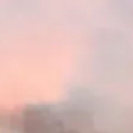
ตารางเวลาเข้าชม
ปิด
|
วันเสาร์, สิงหาคม 8, 2026
ทะเลทรายรอบ ๆ ดูไบ (Lahbab, Al Marmoom และพื้นที่เนิน
ทรายโดยรอบ), ดูไบ, สหรัฐอาหรับเอมิเรตส์