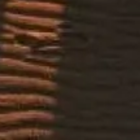
ควรชมอะไร
คำถามที่พบบ่อย
ข้อกฎหมาย
ข้อกฎหมาย
เกี่ยวกับเรา
นโยบายความเป็นส่วนตัว
นโยบายคุกกี้
ผังเว็บไซต์
สร้างด้วย ❤️ เพื่อผู้เดินทางและคนรักประวัติศาสตร์ทั่วโลก โดย
คนที่รักเหมือนกัน
ผู้ช่วยส่วนตัวของคุณสำหรับ ทัวร์ซาฟารีทะเลทรายดูไบ ถามฉัน
ได้ทุกเรื่องเกี่ยวกับตั๋ว เวลาเข้าชม และอื่น ๆ!
💬