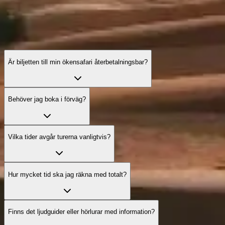
Är biljetten till min ökensafari återbetalningsbar?
Behöver jag boka i förväg?
Vilka tider avgår turerna vanligtvis?
Hur mycket tid ska jag räkna med totalt?
Finns det ljudguider eller hörlurar med information?