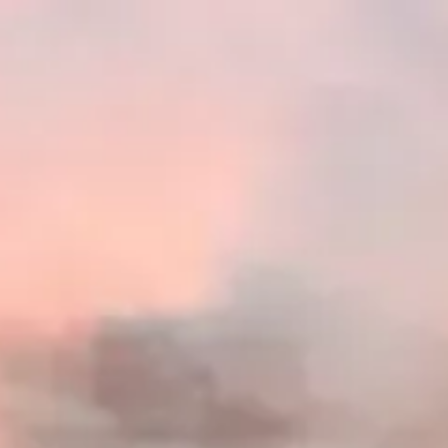
Besökstider
05:00 AM
–
12:00 AM
|
Måndag, Augusti 10, 2026
Dubaiöknen (Lahbab, Al Marmoom och omgivande dyner),
Dubai, Förenade Arabemiraten