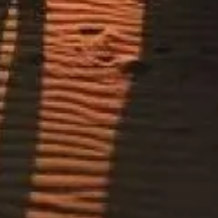
Upptäck våra bästa biljettalternativ, utformade för att ge dig
prioriterad entré och expertguidning.
Boka biljetter
Ökensafari i Dubai
En oberoende och praktisk guide till ökensafari i Dubai –
offroadturer, kamelridning, fyrhjuling, lägerliv och tips för en säker
och minnesrik upplevelse.
©
2026
Den här sidan är oberoende och inte officiellt knuten till
några specifika arrangörer, attraktioner eller myndigheter.
Webbplatsen desert-safari.ae är en oberoende informationsplattform
tillägnad Ökensafari i Dubai.
Varje registrerat varumärke tillhör respektive ägare. För frågor om