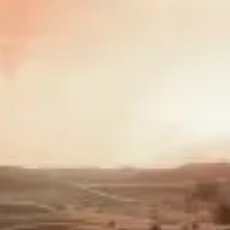
Öppettider
Sevärdheter
Historia
Praktisk information
FAQ
Svenska
SV
Biljetter
Desert Safari Dubai: vanliga frågor och svar
Dune bashing, kamelridning, fyrhjulingar, middag i lägret, säkerhet
och klädsel – här hittar du svar på de vanligaste frågorna innan
avfärd.