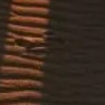
biljetter, vänligen kontakta biljettleverantörerna.
Kontakta oss
Snabblänkar
Välj dina biljetter
Besökstider
Sevärdheter
FAQ
Juridik
Juridisk information
Om oss
Integritetspolicy
Cookiepolicy
Webbplatskarta
Skapad med ❤️ för resenärer och historieälskare över hela världen,
av någon som liknar dem.
Din personliga guide till Ökensafari i Dubai. Fråga mig om biljetter,
öppettider och mer!
💬