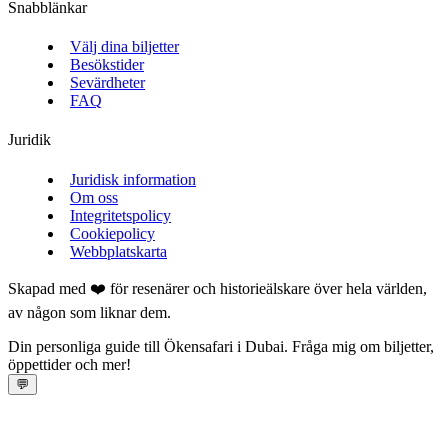
Snabblänkar
Välj dina biljetter
Besökstider
Sevärdheter
FAQ
Juridik
Juridisk information
Om oss
Integritetspolicy
Cookiepolicy
Webbplatskarta
Skapad med ❤️ för resenärer och historieälskare över hela världen,
av någon som liknar dem.
Din personliga guide till Ökensafari i Dubai. Fråga mig om biljetter,
öppettider och mer!
💬