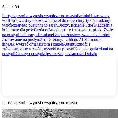
Spis treści
Pustynia, zanim wyrosło współczesne miasto
Beduini i karawany
wielbłądów
Od rybołówstwa i pereł do ropy i turystyki
Narodziny
współczesnego pustynnego safari
Obozy, jedzenie i doświadczenia
kulturowe dla gości
Jazda off‑road, quady i zabawa na piasku
Życie
na pustyni i obszary chronione
Bezpieczeństwo, szacunek i dobre
zachowanie na pustyni
Znane rejony: Lahbab, Al Marmoom i
inne
Jak wybrać organizatora i pakiet
Autentyczność i
zrównoważony rozwój turystyki na pustyni
Noc pod gwiazdami na
pustyni
Dlaczego pustynia jest częścią tożsamości Dubaju
Pustynia, zanim wyrosło współczesne miasto