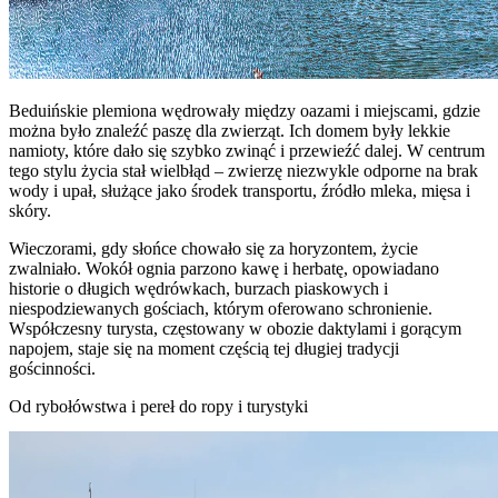
Beduińskie plemiona wędrowały między oazami i miejscami, gdzie
można było znaleźć paszę dla zwierząt. Ich domem były lekkie
namioty, które dało się szybko zwinąć i przewieźć dalej. W centrum
tego stylu życia stał wielbłąd – zwierzę niezwykle odporne na brak
wody i upał, służące jako środek transportu, źródło mleka, mięsa i
skóry.
Wieczorami, gdy słońce chowało się za horyzontem, życie
zwalniało. Wokół ognia parzono kawę i herbatę, opowiadano
historie o długich wędrówkach, burzach piaskowych i
niespodziewanych gościach, którym oferowano schronienie.
Współczesny turysta, częstowany w obozie daktylami i gorącym
napojem, staje się na moment częścią tej długiej tradycji
gościnności.
Od rybołówstwa i pereł do ropy i turystyki