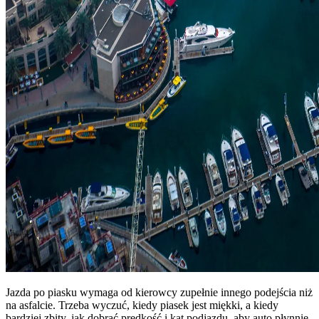
Jazda po piasku wymaga od kierowcy zupełnie innego podejścia niż
na asfalcie. Trzeba wyczuć, kiedy piasek jest miękki, a kiedy
bardziej zbity, jak dobrać prędkość i kąt podjazdu, aby auto płynnie