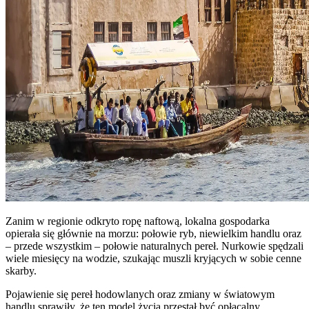
Zanim w regionie odkryto ropę naftową, lokalna gospodarka
opierała się głównie na morzu: połowie ryb, niewielkim handlu oraz
– przede wszystkim – połowie naturalnych pereł. Nurkowie spędzali
wiele miesięcy na wodzie, szukając muszli kryjących w sobie cenne
skarby.
Pojawienie się pereł hodowlanych oraz zmiany w światowym
handlu sprawiły, że ten model życia przestał być opłacalny.