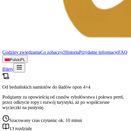
Godziny zwiedzania
Co zobaczyć
Historia
Przydatne informacje
FAQ
Polski
PL
Bilety
Od beduińskich namiotów do śladów opon 4×4
Podążamy za opowieścią od czasów rybołówstwa i połowu pereł,
przez odkrycie ropy i rozwój turystyki, aż po współczesne
wycieczki na pustynię.
Szacowany czas czytania: ok. 10 minut
13 rozdziały