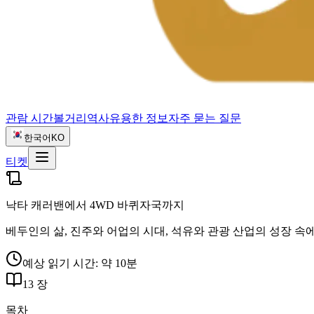
관람 시간
볼거리
역사
유용한 정보
자주 묻는 질문
한국어
KO
티켓
낙타 캐러밴에서 4WD 바퀴자국까지
베두인의 삶, 진주와 어업의 시대, 석유와 관광 산업의 성장 속
예상 읽기 시간: 약 10분
13 장
목차