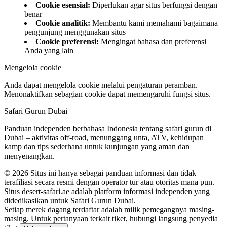
Cookie esensial
:
Diperlukan agar situs berfungsi dengan
benar
Cookie analitik
:
Membantu kami memahami bagaimana
pengunjung menggunakan situs
Cookie preferensi
:
Mengingat bahasa dan preferensi
Anda yang lain
Mengelola cookie
Anda dapat mengelola cookie melalui pengaturan peramban.
Menonaktifkan sebagian cookie dapat memengaruhi fungsi situs.
Safari Gurun Dubai
Panduan independen berbahasa Indonesia tentang safari gurun di
Dubai – aktivitas off‑road, menunggang unta, ATV, kehidupan
kamp dan tips sederhana untuk kunjungan yang aman dan
menyenangkan.
©
2026
Situs ini hanya sebagai panduan informasi dan tidak
terafiliasi secara resmi dengan operator tur atau otoritas mana pun.
Situs desert-safari.ae adalah platform informasi independen yang
didedikasikan untuk Safari Gurun Dubai.
Setiap merek dagang terdaftar adalah milik pemegangnya masing-
masing. Untuk pertanyaan terkait tiket, hubungi langsung penyedia