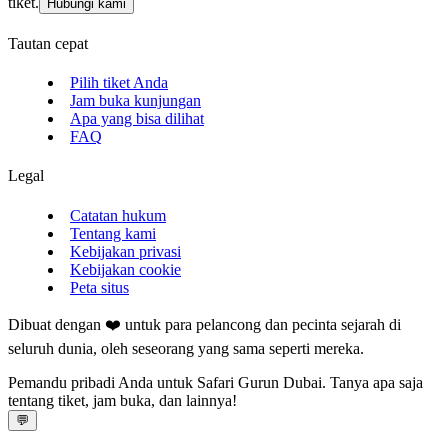
tiket.
Hubungi kami
Tautan cepat
Pilih tiket Anda
Jam buka kunjungan
Apa yang bisa dilihat
FAQ
Legal
Catatan hukum
Tentang kami
Kebijakan privasi
Kebijakan cookie
Peta situs
Dibuat dengan ❤️ untuk para pelancong dan pecinta sejarah di
seluruh dunia, oleh seseorang yang sama seperti mereka.
Pemandu pribadi Anda untuk Safari Gurun Dubai. Tanya apa saja
tentang tiket, jam buka, dan lainnya!
💬