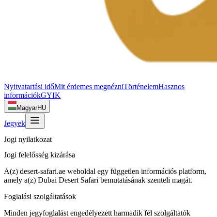
Nyitvatartási idő
Mit érdemes megnézni
Történelem
Hasznos
információk
GYIK
Magyar
HU
Jegyek
Jogi nyilatkozat
Jogi felelősség kizárása
A(z) desert-safari.ae weboldal egy független információs platform,
amely a(z) Dubai Desert Safari bemutatásának szenteli magát.
Foglalási szolgáltatások
Minden jegyfoglalást engedélyezett harmadik fél szolgáltatók