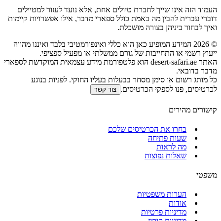
העמוד הזה אינו שייך לחברת טיולים אחת, אלא נועד לעזור למטיילים
דוברי עברית להבין מה באמת כולל ספארי מדבר, אילו אפשרויות קיימות
ואיך לבחור ביניהן בצורה מושכלת.
©
2026
המידע המופיע כאן הוא כללי ואינפורמטיבי בלבד ואיננו מהווה
ייעוץ רשמי או התחייבות של גורם ממשלתי או מפעיל ספציפי.
האתר desert-safari.ae הוא פלטפורמת מידע עצמאית המוקדשת לספארי
מדבר בדובאי.
כל מותג רשום או סימן מסחר בבעלות בעליו החוקי. לפניות בנוגע
לכרטיסים, פנו לספקי הכרטיסים.
צור קשר
קישורים מהירים
בחרו את הכרטיסים שלכם
שעות פתיחה
מה לראות
שאלות נפוצות
משפטי
הערות משפטיות
אודות
מדיניות פרטיות
מדיניות קוקיז