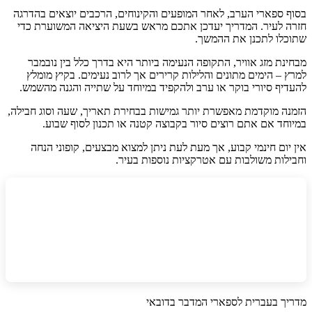
בסוף ספארי הערב, לאחר המופעים והקינוחים, הרכבים יוצאים בהדרגה
חזרה לעיר. המדריך יעדכן אתכם מראש בשעת היציאה המשוערת כדי
שתוכלו לתכנן את ההמשך.
מבחינת מזג אוויר, התקופה הנעימה ביותר היא בדרך כלל בין נובמבר
למרץ – הימים מתונים והלילות קרירים אך לרוב נעימים. בקיץ מומלץ
להעדיף סיורי בוקר או ערב ולהקפיד במיוחד על שתייה והגנה מהשמש.
הזמנה מוקדמת מאפשרת יותר גמישות בבחירת תאריך, שעה וסוג חבילה,
במיוחד אם אתם רוצים סיור בקבוצה קטנה או תכנון לסוף שבוע.
אין יום חינמי קבוע, אך מעת לעת ניתן למצוא מבצעים, קופוני הנחה
וחבילות משולבות עם אטרקציות נוספות בעיר.
מדריך בעברית לספארי המדבר בדובאי