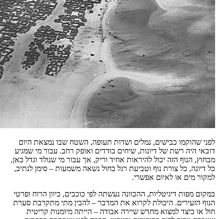
לפני שהוקמו כבישים, נמלים ושדות תעופה, השטח שבו נמצאת היום
דובאי היה רשת של דיונות, שיחים בודדים ואופק רחב. עבור מי שמגיע
מבחוץ, הנוף הזה יכול להיראות אחיד וריק, אך עבור מי שנולד וגדל כאן,
כל דיונה, כל צורת נוף וטביעת רגל בחול נשאה משמעות – סימן לנתיב,
למקור מים או לאיום אפשרי.
במקום מפות דיגיטליות, ההכוונה נעשתה לפי כוכבים, כיוון הרוח ופרטי
הנוף הזעירים. היכולת לקרוא את המדבר – להבין מתי מתקרבת סערת
חול או כיצד למצוא מחדש שיירה אבודה – הייתה מיומנות קריטית