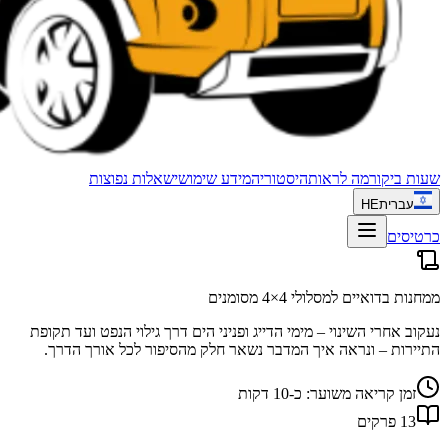
שעות ביקור
מה לראות
היסטוריה
מידע שימושי
שאלות נפוצות
עברית
HE
כרטיסים
ממחנות בדואיים למסלולי 4×4 מסומנים
נעקוב אחרי השינוי – מימי הדייג ופניני הים דרך גילוי הנפט ועד תקופת
התיירות – ונראה איך המדבר נשאר חלק מהסיפור לכל אורך הדרך.
זמן קריאה משוער: כ‑10 דקות
13 פרקים