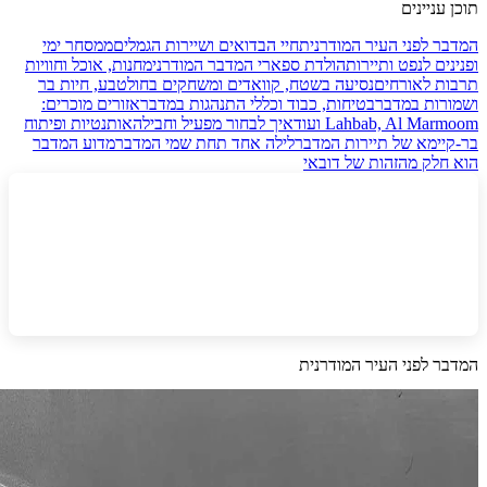
תוכן עניינים
המדבר לפני העיר המודרנית
חיי הבדואים ושיירות הגמלים
ממסחר ימי
ופנינים לנפט ותיירות
הולדת ספארי המדבר המודרני
מחנות, אוכל וחוויות
תרבות לאורחים
נסיעה בשטח, קוואדים ומשחקים בחול
טבע, חיות בר
ושמורות במדבר
בטיחות, כבוד וכללי התנהגות במדבר
אזורים מוכרים:
Lahbab, Al Marmoom ועוד
איך לבחור מפעיל וחבילה
אותנטיות ופיתוח
בר‑קיימא של תיירות המדבר
לילה אחד תחת שמי המדבר
מדוע המדבר
הוא חלק מהזהות של דובאי
המדבר לפני העיר המודרנית