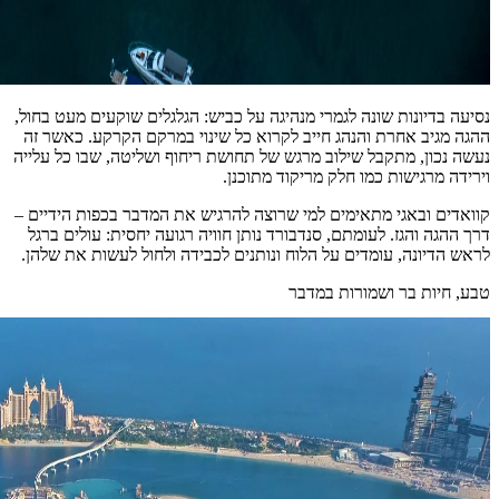
נסיעה בדיונות שונה לגמרי מנהיגה על כביש: הגלגלים שוקעים מעט בחול,
ההגה מגיב אחרת והנהג חייב לקרוא כל שינוי במרקם הקרקע. כאשר זה
נעשה נכון, מתקבל שילוב מרגש של תחושת ריחוף ושליטה, שבו כל עלייה
וירידה מרגישות כמו חלק מריקוד מתוכנן.
קוואדים ובאגי מתאימים למי שרוצה להרגיש את המדבר בכפות הידיים –
דרך ההגה והגז. לעומתם, סנדבורד נותן חוויה רגועה יחסית: עולים ברגל
לראש הדיונה, עומדים על הלוח ונותנים לכבידה ולחול לעשות את שלהן.
טבע, חיות בר ושמורות במדבר