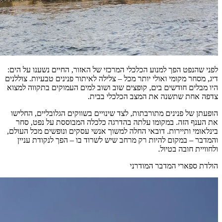
לפני שהנפט הפך למנוע הכלכלי המרכזי של האזור, החיים נשענו על הים:
דיג, מסחר מקומי ואולי יותר מכל – צלילה לאיתור פנינים טבעיות. צוללנים
היו מבלים חודשים בים, קופצים שוב ושוב למים העמוקים בתקווה למצוא
צדפה אחת שתשנה את המצב הכלכלי בבית.
הופעתן של פנינים מתורבתות, לצד שינויים בשווקים הגלובליים, החלישו
את הענף הזה. במקומו עלתה בהדרגה כלכלה המבוססת על נפט, סחר
בינלאומי ותיירות. דובאי החלה למשוך אנשי עסקים ונופשים מכל העולם,
והמדבר – במקום להיות רק מרחב שיש לשרוד בו – הפך לנקודת עניין
ולחוויית חובה בטיול.
הולדת ספארי המדבר המודרני