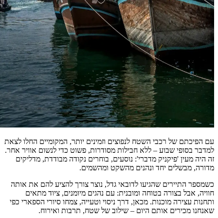
עם הפיכתם של רכבי השטח לנפוצים וזמינים יותר, המקומיים החלו לצאת
למדבר בסופי שבוע – ללא חבילות מסודרות, פשוט כדי לנשום אוויר אחר.
זה היה מעין 'פיקניק מדברי': נוסעים, בוחרים נקודה מבודדת, מדליקים
מדורה, מבשלים יחד ונהנים מהשקט ומהשמים.
כשמספר התיירים שהגיעו לדובאי גדל, נוצר צורך להציע להם את אותה
חוויה, אבל בצורה בטוחה ומובנית: עם נהגים מיומנים, ציוד מתאים
ותחנות עצירה מוכנות. מכאן, דרך ניסוי וטעייה, צמחו סיורי הספארי כפי
שאנחנו מכירים אותם היום – שילוב של שטח, תרבות ואירוח.