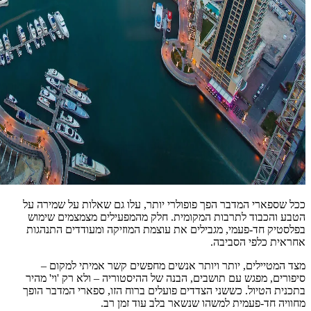
ככל שספארי המדבר הפך פופולרי יותר, עלו גם שאלות על שמירה על
הטבע והכבוד לתרבות המקומית. חלק מהמפעילים מצמצמים שימוש
בפלסטיק חד‑פעמי, מגבילים את עוצמת המוזיקה ומעודדים התנהגות
אחראית כלפי הסביבה.
מצד המטיילים, יותר ויותר אנשים מחפשים קשר אמיתי למקום –
סיפורים, מפגש עם תושבים, הבנה של ההיסטוריה – ולא רק 'וי' מהיר
בתכנית הטיול. כששני הצדדים פועלים ברוח הזו, ספארי המדבר הופך
מחוויה חד‑פעמית למשהו שנשאר בלב עוד זמן רב.