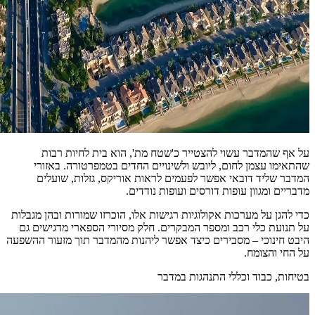
על אף שהמדבר עשוי להצטייר כ'שטח מת', הוא בית לחיות רבות
שהתאימו עצמן לחום, ליובש ולשינויים החדים בטמפרטורה. באזורי
המדבר שליד דובאי אפשר לפעמים לראות אוריקס, גזלות, שועלים
מדבריים ומגוון עופות דורסים ועופות נודדים.
כדי להגן על מערכות אקולוגיות רגישות אלו, הוכרזו שמורות ובהן מגבלות
על תנועת כלי רכב ומספר המבקרים. חלק מסיורי הספארי מדגישים גם
היבט חינוכי – מסבירים כיצד אפשר ליהנות מהמדבר תוך מזעור ההשפעה
על החי והצומח.
בטיחות, כבוד וכללי התנהגות במדבר