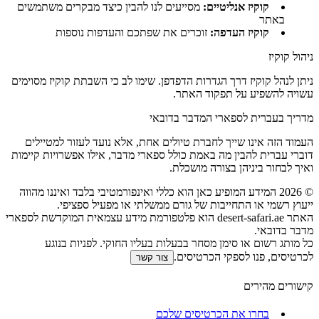
קוקיז אנליטיים
:
מסייעים לנו להבין כיצד מבקרים משתמשים
באתר
קוקיז העדפה
:
זוכרים את שפתכם והעדפות נוספות
ניהול קוקיז
ניתן לנהל קוקיז דרך הגדרות הדפדפן. שימו לב כי השבתת קוקיז מסוימים
עשויה להשפיע על תפקוד האתר.
מדריך בעברית לספארי המדבר בדובאי
העמוד הזה אינו שייך לחברת טיולים אחת, אלא נועד לעזור למטיילים
דוברי עברית להבין מה באמת כולל ספארי מדבר, אילו אפשרויות קיימות
ואיך לבחור ביניהן בצורה מושכלת.
©
2026
המידע המופיע כאן הוא כללי ואינפורמטיבי בלבד ואיננו מהווה
ייעוץ רשמי או התחייבות של גורם ממשלתי או מפעיל ספציפי.
האתר desert-safari.ae הוא פלטפורמת מידע עצמאית המוקדשת לספארי
מדבר בדובאי.
כל מותג רשום או סימן מסחר בבעלות בעליו החוקי. לפניות בנוגע
לכרטיסים, פנו לספקי הכרטיסים.
צור קשר
קישורים מהירים
בחרו את הכרטיסים שלכם