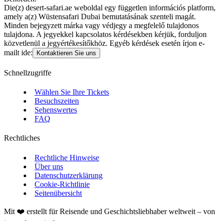
Die(z) desert-safari.ae weboldal egy független információs platform,
amely a(z) Wüstensafari Dubai bemutatásának szenteli magát.
Minden bejegyzett márka vagy védjegy a megfelelő tulajdonos
tulajdona. A jegyekkel kapcsolatos kérdésekben kérjük, forduljon
közvetlenül a jegyértékesítőkhöz. Egyéb kérdések esetén írjon e-
mailt ide:
Kontaktieren Sie uns
Schnellzugriffe
Wählen Sie Ihre Tickets
Besuchszeiten
Sehenswertes
FAQ
Rechtliches
Rechtliche Hinweise
Über uns
Datenschutzerklärung
Cookie-Richtlinie
Seitenübersicht
Mit ❤️ erstellt für Reisende und Geschichtsliebhaber weltweit – von