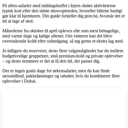
På aften-safarier med middagsbuffet i lejren slutter aktiviteterne
typisk kort efter den sidste showoptræden, hvorefter bilerne hurtigt
gør klar til hjemturen. Din guide fortæller dig præcist, hvornår det er
tid at tage af sted.
Månederne fra oktober til april opleves ofte som mest behagelige,
med varme dage og kølige aftener. Om vinteren kan det blive
overraskende koldt efter solnedgang, så tag gerne et ekstra lag med.
Jo tidligere du reserverer, desto flere valgmuligheder har du mellem
budgetvenlige gruppeture, små premium-hold og private oplevelser
– og desto nemmere er det at få den tid, der passer dig.
Der er ingen gratis dage for ørkensafarier, men du kan finde
sæsontilbud, pakkeløsninger og rabatter, hvis du kombinerer flere
oplevelser i Dubai.