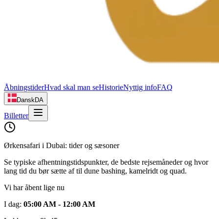
Åbningstider
Hvad skal man se
Historie
Nyttig info
FAQ
Dansk
DA
Billetter
Ørkensafari i Dubai: tider og sæsoner
Se typiske afhentningstidspunkter, de bedste rejsemåneder og hvor
lang tid du bør sætte af til dune bashing, kamelridt og quad.
Vi har åbent lige nu
I dag
:
05:00 AM - 12:00 AM