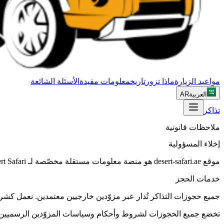
مواعيد الزيارة
ماذا تزور
تاريخ
معلومات مفيدة
الأسئلة الشائعة
العربية
AR
تذاكر
ملاحظات قانونية
إخلاء المسؤولية
موقع desert-safari.ae هو منصة معلومات مستقلة مخصّصة لـ Dubai Desert Safari.
خدمات الحجز
جميع حجوزات التذاكر تُدار عبر مزوّدين خارجيين معتمدين. نعمل كشر
تخضع جميع الحجوزات لشروط وأحكام وسياسات المزوّدين الرسميين ل