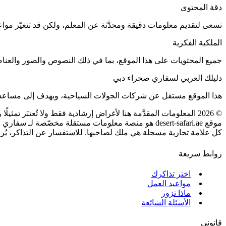
دقة المحتوى
نسعى لتقديم معلومات دقيقة ومحدَّثة عن المعلم، ولكن قد تتغيّر موا
الملكية الفكرية
جميع المحتويات على هذا الموقع، بما في ذلك النصوص والصور والعناصر
دليلك العربي لسفاري صحراء دبي
هذا الموقع مستقل عن شركات الجولات السياحية، ويهدف إلى مساعدة ا
©
2026
المعلومات المقدَّمة هنا لأغراض إرشادية فقط ولا تُعتبَر تمثيل
موقع desert-safari.ae هو منصة معلومات مستقلة مخصّصة لـ سفاري صحراء دبي.
كل علامة تجارية مسجلة هي ملك لصاحبها. للاستفسار عن التذاكر، يُرج
روابط سريعة
اختر تذاكرك
مواعيد العمل
ماذا تزور
الأسئلة الشائعة
قانوني