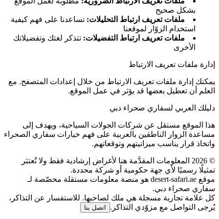
ملفات تعريف الارتباط الضرورية
:
مطلوبة لعمل الموقع
بشكل صحيح
ملفات تعريف ارتباط التحليلات
:
تساعدنا على فهم كيفية
استخدام الزوّار لموقعنا
ملفات تعريف ارتباط التفضيلات
:
تتذكر لغتك وتفضيلاتك
الأخرى
إدارة ملفات تعريف الارتباط
يمكنك إدارة ملفات تعريف الارتباط من خلال إعدادات المتصفح. مع
العلم أن تعطيل بعضها قد يؤثر في عمل الموقع.
دليلك العربي لسفاري صحراء دبي
هذا الموقع مستقل عن شركات الجولات السياحية، ويهدف إلى
مساعدة الزوار الناطقين بالعربية على فهم خيارات سفاري الصحراء
واتخاذ قرار يناسب ميزانيتهم وتوقعاتهم.
©
2026
المعلومات المقدَّمة هنا لأغراض إرشادية فقط ولا تُعتبَر
تمثيلًا رسميًا لأي جهة حكومية أو شركة محددة.
موقع desert-safari.ae هو منصة معلومات مستقلة مخصّصة لـ
سفاري صحراء دبي.
كل علامة تجارية مسجلة هي ملك لصاحبها. للاستفسار عن التذاكر،
يُرجى التواصل مع مزوّدي التذاكر.
اتصل بنا